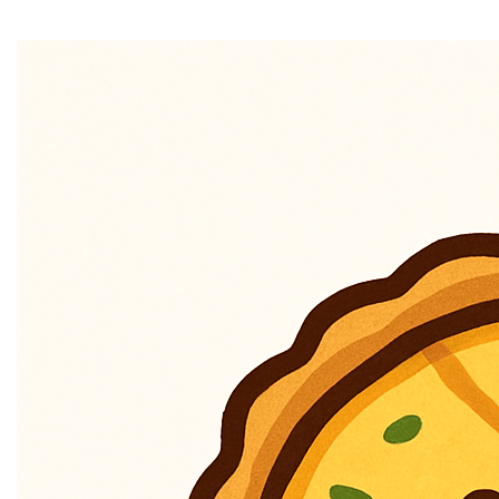
Home
Ontdek de heerlijke wereld van
quiches.be
, waar smaak
en veelzijdigheid elkaar ontmoeten in een knapperige
korst! Deze domeinnaam is de perfecte keuze voor
iedereen die de kunst van het quiche maken wil vieren,
of je nu een doorgewinterde chef bent of een
nieuwsgierige beginner. Met zijn eenvoudige en