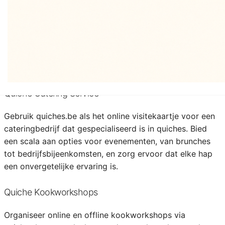
Bied een platform waar quicheliefhebbers samen kunnen
komen om tips, trucs en recepten uit te wisselen. Laat
gebruikers hun eigen creaties delen, vragen stellen en
deelnemen aan maandelijkse quiche-uitdagingen op
quiches.be.
Quiche Catering Service
Gebruik quiches.be als het online visitekaartje voor een
cateringbedrijf dat gespecialiseerd is in quiches. Bied
een scala aan opties voor evenementen, van brunches
tot bedrijfsbijeenkomsten, en zorg ervoor dat elke hap
een onvergetelijke ervaring is.
Quiche Kookworkshops
Organiseer online en offline kookworkshops via