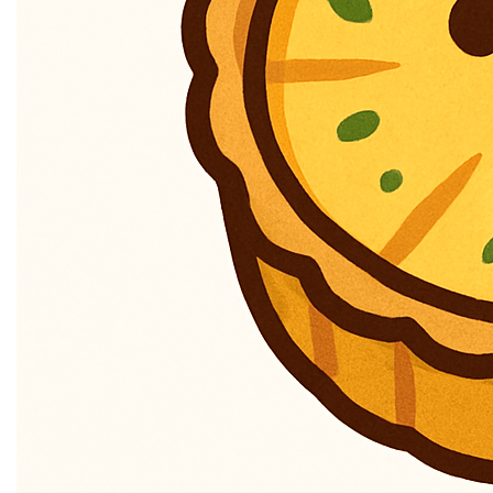
herkenbare naam, biedt
quiches.be
een smakelijke
uitnodiging om de eindeloze mogelijkheden van deze
hartige lekkernij te verkennen. Laat je inspireren door de
charme van quiches en geef je culinaire creativiteit de
ruimte op
quiches.be
Contact
!
Ontdek meer domeinen
Mogelijke toepassingen
De Ultieme Quiche Recepten Hub
Verzamel de beste quiche-recepten van over de hele
wereld en presenteer ze op quiches.be. Van de klassieke
Lorraine tot exotische varianten met verrassende
ingrediënten, deze website kan een paradijs worden
voor quicheliefhebbers die hun kookkunsten willen
uitbreiden.
Quiche Liefhebbers Community Forum