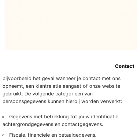
4. Welke
persoonsgegevens
verzamelt Sara.be?
We registreren alle persoonsgegevens die nodig zijn om
je onze diensten aan te bieden. We respecteren hierbij
Contact
het principe van minimale gegevensverwerking. Dit is
bijvoorbeeld het geval wanneer je contact met ons
opneemt, een klantrelatie aangaat of onze website
gebruikt. De volgende categorieën van
persoonsgegevens kunnen hierbij worden verwerkt:
Gegevens met betrekking tot jouw identificatie,
achtergrondgegevens en contactgegevens.
Fiscale, financiële en betaalgegevens.