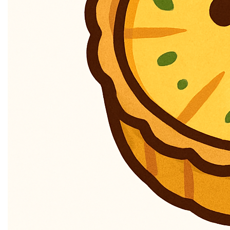
voor dit privacy beleid?
Edge.be NV, met maatschappelijke zetel gelegen te
2060 Antwerpen aan de Oudesteenweg 87, Bus 3 met
Ondernemingsnummer BE0459777624 is de
verantwoordelijke voor het privacybeleid. Voor alle
vragen en/of opmerkingen kan je terecht op het
hierboven vermelde adres of op het emailadres
tom@edge.be.
3. Wijziging en update van
het privacy beleid
We kunnen het privacybeleid op elk moment wijzigen,
bijvoorbeeld in het kader van wijzigingen in onze
diensten of de heersende wetgeving.