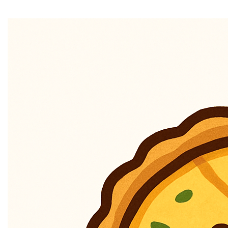
1. Algemeen
Jouw privacy is erg belangrijk voor ons. We willen je
persoonsgegevens op een wettelijke, correcte en
transparante manier verwerken. Dit privacybeleid legt uit
welke persoonlijke gegevens we verzamelen en
verwerken, met inachtneming van de Algemene
Verordening Gegevensbescherming (AVG).
Wij raden je aan deze informatie zorgvuldig te lezen,
zodat je precies weet waarvoor wij jouw
persoonsgegevens gebruiken. Dit privacybeleid bevat
ook meer informatie over jouw privacyrechten en hoe je
deze kunt uitoefenen.
2. Wie is verantwoordelijk